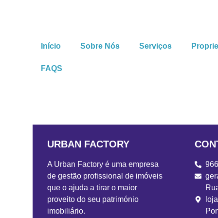
Início
Sobre Nós
Serviços
Propri
FAQS
URBAN FACTORY
CON
A Urban Factory é uma empresa
966
de gestão profissional de imóveis
ger
que o ajuda a tirar o maior
Rua
proveito do seu património
loj
imobiliário.
Por