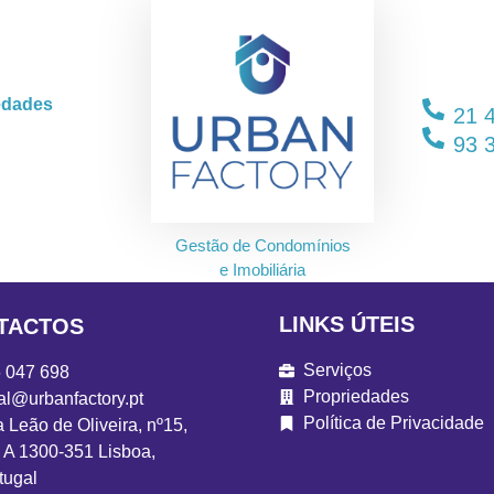
edades
21 
93 
Gestão de Condomínios
e Imobiliária
LINKS ÚTEIS
TACTOS
Serviços
 047 698
Propriedades
al@urbanfactory.pt
Política de Privacidade
 Leão de Oliveira, nº15,
a A 1300-351 Lisboa,
tugal